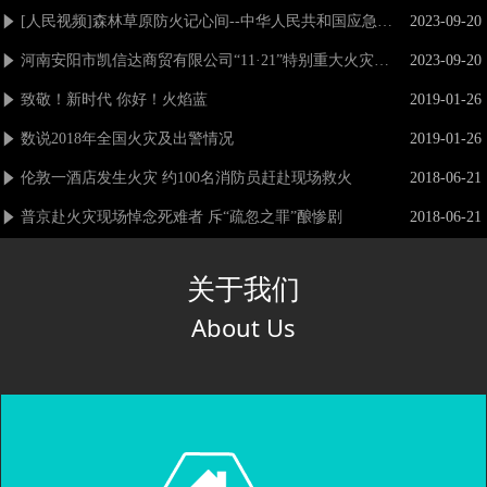
[人民视频]森林草原防火记心间--中华人民共和国应急管理部
2023-09-20
념
河南安阳市凯信达商贸有限公司“11·21”特别重大火灾事故调查报告公布--中华人民共和国应急管理部
2023-09-20
념
致敬！新时代 你好！火焰蓝
2019-01-26
념
数说2018年全国火灾及出警情况
2019-01-26
념
伦敦一酒店发生火灾 约100名消防员赶赴现场救火
2018-06-21
념
普京赴火灾现场悼念死难者 斥“疏忽之罪”酿惨剧
2018-06-21
념
关于我们
About Us